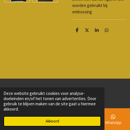
worden gebruikt bij
embossing
D
D
S
D
e
e
h
e
l
e
a
l
e
l
r
e
n
e
n
© 2020 - 2026 Logies op d'r Sjeet
Deze website gebruikt cookies voor analyse-
Powered by
JouwWeb
doeleinden en/of het tonen van advertenties. Door
gebruik te blijven maken van de site gaat u hiermee
akkoord.
Akkoord
E-mailadres
Telefoonnummer
Kaart
WhatsApp