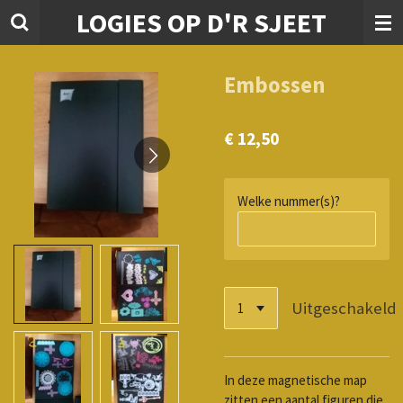
LOGIES OP D'R SJEET
Ga
direct
naar
de
Embossen
hoofdinhoud
€ 12,50
Welke nummer(s)?
Uitgeschakeld
In deze magnetische map
zitten een aantal figuren die