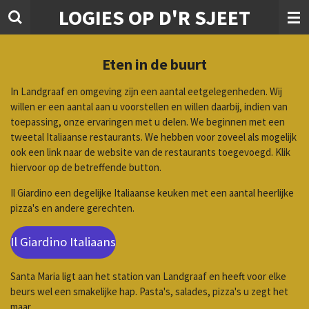
LOGIES OP D'R SJEET
Ga
direct
naar
de
Eten in de buurt
hoofdinhoud
In Landgraaf en omgeving zijn een aantal eetgelegenheden. Wij
willen er een aantal aan u voorstellen en willen daarbij, indien van
toepassing, onze ervaringen met u delen. We beginnen met een
tweetal Italiaanse restaurants. We hebben voor zoveel als mogelijk
ook een link naar de website van de restaurants toegevoegd. Klik
hiervoor op de betreffende button.
Il Giardino een degelijke Italiaanse keuken met een aantal heerlijke
pizza's en andere gerechten.
Il Giardino Italiaans
Santa Maria ligt aan het station van Landgraaf en heeft voor elke
beurs wel een smakelijke hap. Pasta's, salades, pizza's u zegt het
maar.