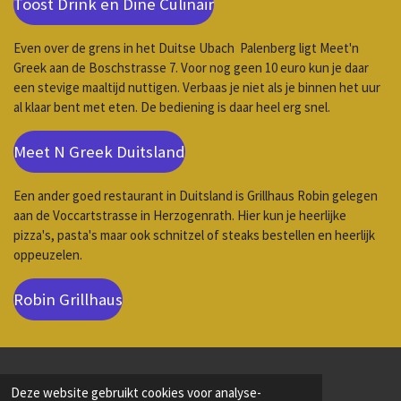
Toost Drink en Dine Culinair
Even over de grens in het Duitse Ubach Palenberg ligt Meet'n
Greek aan de Boschstrasse 7. Voor nog geen 10 euro kun je daar
een stevige maaltijd nuttigen. Verbaas je niet als je binnen het uur
al klaar bent met eten. De bediening is daar heel erg snel.
Meet N Greek Duitsland
Een ander goed restaurant in Duitsland is Grillhaus Robin gelegen
aan de Voccartstrasse in Herzogenrath. Hier kun je heerlijke
pizza's, pasta's maar ook schnitzel of steaks bestellen en heerlijk
oppeuzelen.
Robin Grillhaus
© 2020 - 2026 Logies op d'r Sjeet
Deze website gebruikt cookies voor analyse-