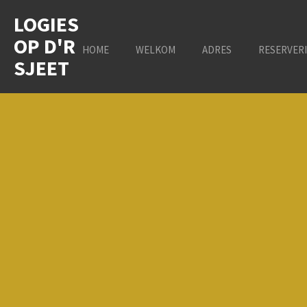
Ga
LOGIES
direct
OP D'R
naar
HOME
WELKOM
ADRES
RESERVER
de
SJEET
hoofdinhoud