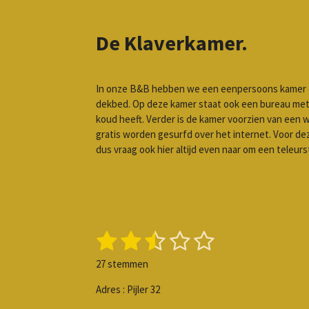
De Klaverkamer.
In onze B&B hebben we een eenpersoons kamer en 
dekbed. Op deze kamer staat ook een bureau met s
koud heeft. Verder is de kamer voorzien van een wat
gratis worden gesurfd over het internet. Voor deze
dus vraag ook hier altijd even naar om een teleur
1
2
3
4
5
S
R
t
a
s
s
s
s
s
e
27 stemmen
t
m
t
t
t
t
t
i
m
Adres : Pijler 32
n
e
e
e
e
e
e