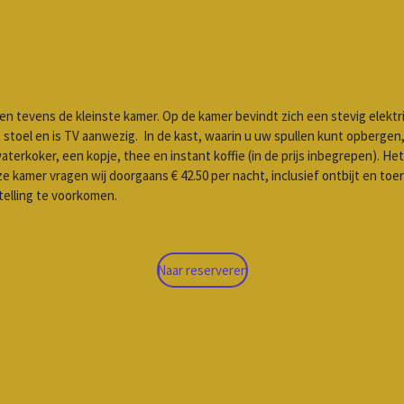
tevens de kleinste kamer. Op de kamer bevindt zich een stevig elektris
toel en is TV aanwezig. In de kast, waarin u uw spullen kunt opbergen, 
erkoker, een kopje, thee en instant koffie (in de prijs inbegrepen). Het r
 kamer vragen wij doorgaans € 42.50 per nacht, inclusief ontbijt en toeris
stelling te voorkomen.
Naar reserveren